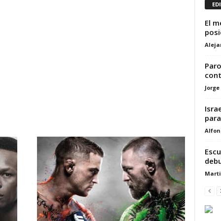
ED
El m
posi
Alej
Paro
cont
Jorge
Isra
para 
Alfon
Escu
debu
Marti