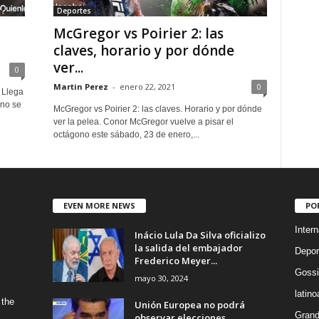
Deportes
McGregor vs Poirier 2: las
claves, horario y por dónde
ver...
0
Martin Perez
-
enero 22, 2021
0
 Llega
 no se
McGregor vs Poirier 2: las claves. Horario y por dónde
ver la pelea. Conor McGregor vuelve a pisar el
octágono este sábado, 23 de enero,...
EVEN MORE NEWS
PO
Intern
Inácio Lula Da Silva oficializo
la salida del embajador
Depor
Frederico Meyer...
Gossi
mayo 30, 2024
latin
 the
Unión Europea no podrá
Grand
observar elecciones