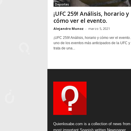
Deportes
¡UFC 259! Análisis, horario y
cómo ver el evento.
Alejandro Munoz
-
marzo 5, 2021
¡UFC 259! Análisis, horario y cómo ver el evento.
uno de los eventos más anticipados de la UFC y
trata de una...
Quienlosabe.com is a collection of news from
most important Spanish written Newspaper.