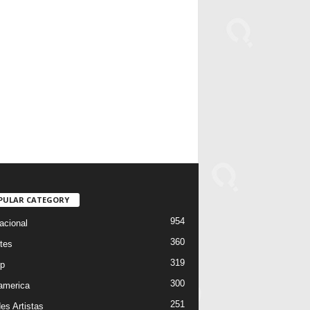
PULAR CATEGORY
954
acional
360
tes
319
p
300
oamerica
251
es Artistas