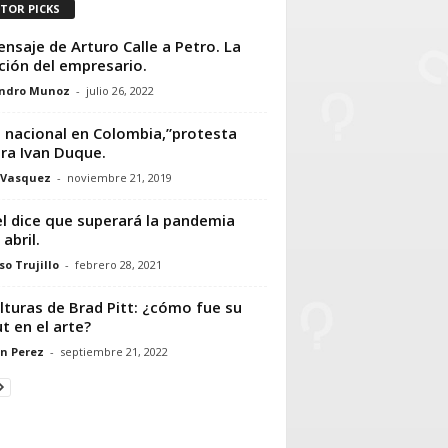
ITOR PICKS
ensaje de Arturo Calle a Petro. La
ción del empresario.
andro Munoz
-
julio 26, 2022
 nacional en Colombia,”protesta
ra Ivan Duque.
 Vasquez
-
noviembre 21, 2019
el dice que superará la pandemia
abril.
so Trujillo
-
febrero 28, 2021
lturas de Brad Pitt: ¿cómo fue su
t en el arte?
n Perez
-
septiembre 21, 2022