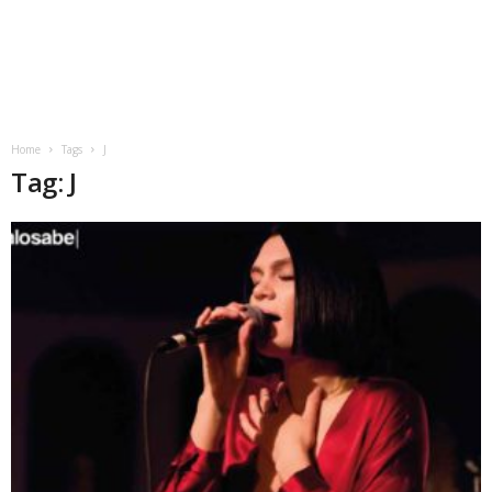
Home
Tags
J
Tag: J