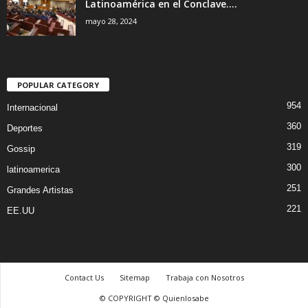
Latinoamérica en el Conclave....
mayo 28, 2024
POPULAR CATEGORY
954
Internacional
360
Deportes
319
Gossip
300
latinoamerica
251
Grandes Artistas
221
EE.UU
Contact Us
Sitemap
Trabaja con Nosotros
© COPYRIGHT © Quienlosabe