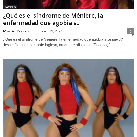
Gossip
¿Qué es el síndrome de Ménière, la
enfermedad que agobia a...
Martin Perez
-
diciembre 29, 2020
0
¿Qué es el síndrome de Ménière, la enfermedad que agobia a Jessie J?
Jessie J es una cantante inglesa, autora de hits como "Price tag"...