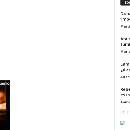
ED
Dona
‘imp
Marti
Abue
tumb
Marie
Lamb
¿de 
Alfon
Rebe
estr
Aniba