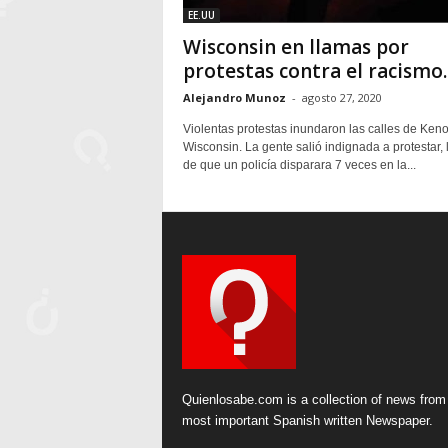
EE.UU
Wisconsin en llamas por
protestas contra el racismo.
Alejandro Munoz
-
agosto 27, 2020
Violentas protestas inundaron las calles de Ken
Wisconsin. La gente salió indignada a protestar,
de que un policía disparara 7 veces en la...
Quienlosabe.com is a collection of news from
most important Spanish written Newspaper.