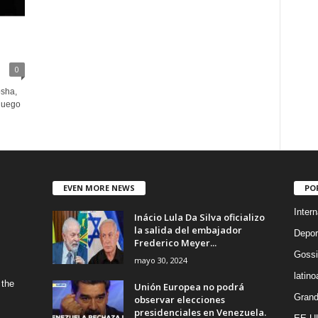
0
osha,
 luego
EVEN MORE NEWS
PO
Intern
Inácio Lula Da Silva oficializo
la salida del embajador
Depor
Frederico Meyer...
Gossi
mayo 30, 2024
latin
 the
Unión Europea no podrá
Grand
observar elecciones
presidenciales en Venezuela.