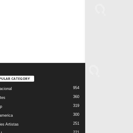
PULAR CATEGORY
954
acional
360
tes
319
p
300
oamerica
251
es Artistas
221