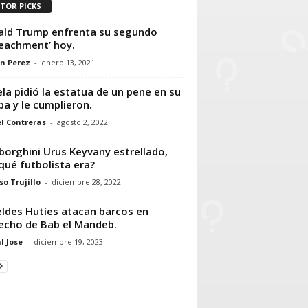
ITOR PICKS
ld Trump enfrenta su segundo
eachment’ hoy.
n Perez
-
enero 13, 2021
la pidió la estatua de un pene en su
a y le cumplieron.
l Contreras
-
agosto 2, 2022
orghini Urus Keyvany estrellado,
qué futbolista era?
so Trujillo
-
diciembre 28, 2022
ldes Hutíes atacan barcos en
echo de Bab el Mandeb.
l Jose
-
diciembre 19, 2023