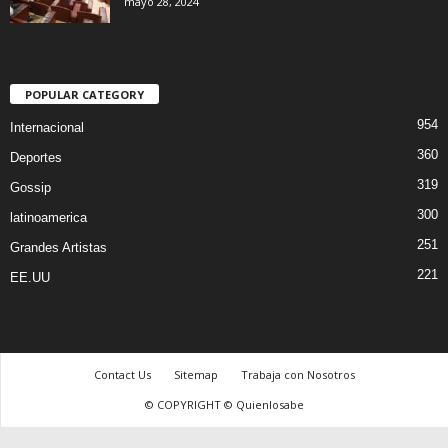
mayo 28, 2024
POPULAR CATEGORY
954
Internacional
360
Deportes
319
Gossip
300
latinoamerica
251
Grandes Artistas
221
EE.UU
Contact Us
Sitemap
Trabaja con Nosotros
© COPYRIGHT © Quienlosabe