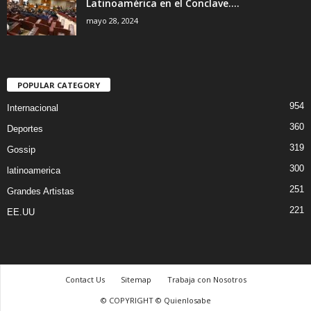
Latinoamérica en el Conclave....
mayo 28, 2024
POPULAR CATEGORY
954
Internacional
360
Deportes
319
Gossip
300
latinoamerica
251
Grandes Artistas
221
EE.UU
Contact Us
Sitemap
Trabaja con Nosotros
© COPYRIGHT © Quienlosabe