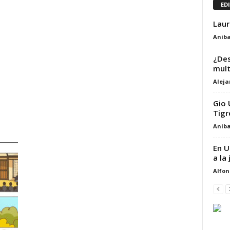
ED
Laur
Aniba
¿Des
mult
Alej
Gio 
Tigr
Aniba
En U
a la
Alfon