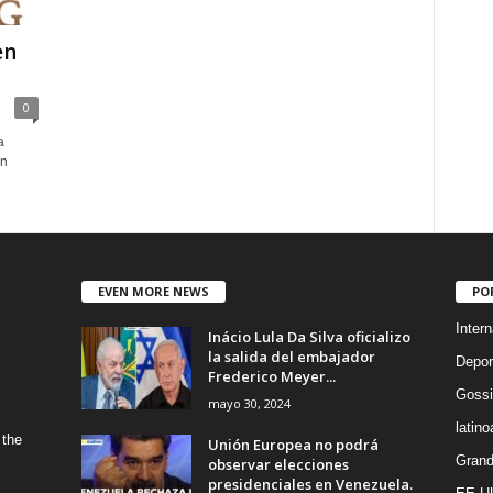
en
0
a
on
EVEN MORE NEWS
PO
Intern
Inácio Lula Da Silva oficializo
la salida del embajador
Depor
Frederico Meyer...
Gossi
mayo 30, 2024
latin
 the
Unión Europea no podrá
Grand
observar elecciones
presidenciales en Venezuela.