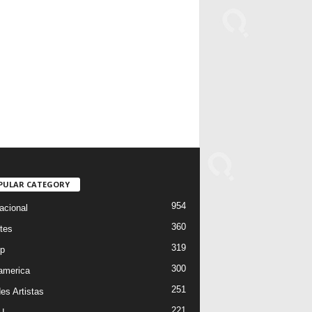
PULAR CATEGORY
954
acional
360
tes
319
p
300
oamerica
251
es Artistas
221