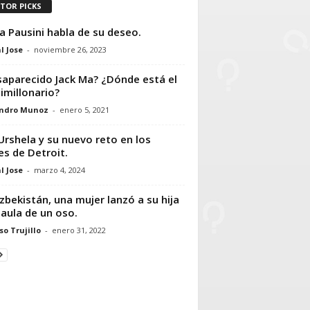
ITOR PICKS
a Pausini habla de su deseo.
l Jose
-
noviembre 26, 2023
aparecido Jack Ma? ¿Dónde está el
imillonario?
andro Munoz
-
enero 5, 2021
Urshela y su nuevo reto en los
es de Detroit.
l Jose
-
marzo 4, 2024
zbekistán, una mujer lanzó a su hija
 jaula de un oso.
so Trujillo
-
enero 31, 2022