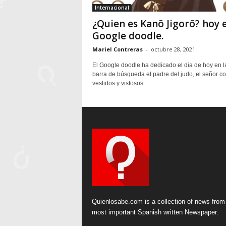
Internacional
¿Quien es Kanō Jigorō? hoy 
Google doodle.
Mariel Contreras
-
octubre 28, 2021
El Google doodle ha dedicado el dia de hoy en l
barra de búsqueda el padre del judo, el señor c
vestidos y vistosos...
Quienlosabe.com is a collection of news from
most important Spanish written Newspaper.