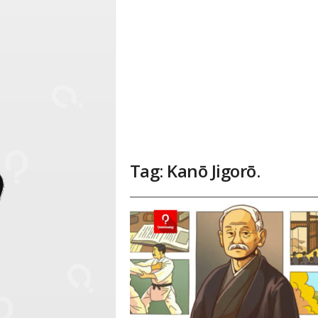
Tag: Kanō Jigorō.