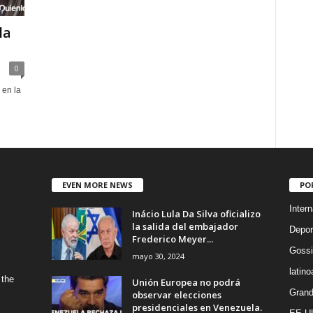
la
0
 en la
EVEN MORE NEWS
PO
Intern
Inácio Lula Da Silva oficializo
la salida del embajador
Depor
Frederico Meyer...
Gossi
mayo 30, 2024
latin
 the
Unión Europea no podrá
Grand
observar elecciones
presidenciales en Venezuela.