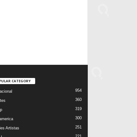
PULAR CATEGORY
954
acional
360
tes
319
p
300
oamerica
251
es Artistas
221