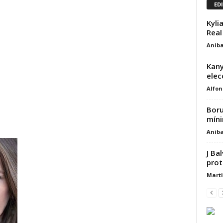
ED
Kyli
Real
Aniba
Kany
elec
Alfon
Boru
míni
Aniba
J Ba
prot
Marti