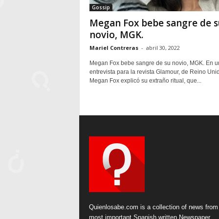
Gossip
Megan Fox bebe sangre de s
novio, MGK.
Mariel Contreras
-
abril 30, 2022
Megan Fox bebe sangre de su novio, MGK. En u
entrevista para la revista Glamour, de Reino Uni
Megan Fox explicó su extraño ritual, que...
Quienlosabe.com is a collection of news from
most important Spanish written Newspaper.