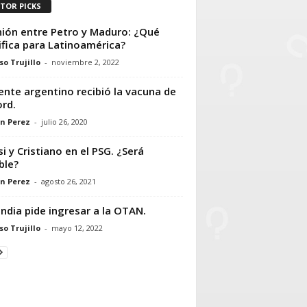
ITOR PICKS
ión entre Petro y Maduro: ¿Qué
ifica para Latinoamérica?
so Trujillo
-
noviembre 2, 2022
ente argentino recibió la vacuna de
rd.
n Perez
-
julio 26, 2020
i y Cristiano en el PSG. ¿Será
ble?
n Perez
-
agosto 26, 2021
andia pide ingresar a la OTAN.
so Trujillo
-
mayo 12, 2022