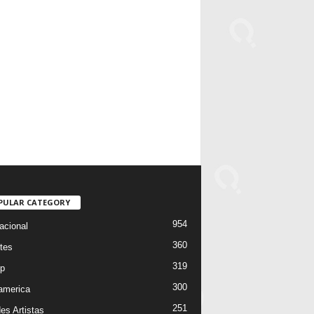
PULAR CATEGORY
954
acional
360
tes
319
p
300
oamerica
251
es Artistas