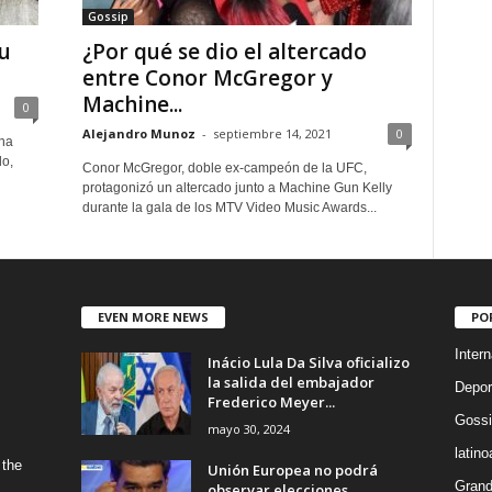
Gossip
u
¿Por qué se dio el altercado
entre Conor McGregor y
Machine...
0
Alejandro Munoz
-
septiembre 14, 2021
0
na
do,
Conor McGregor, doble ex-campeón de la UFC,
protagonizó un altercado junto a Machine Gun Kelly
durante la gala de los MTV Video Music Awards...
EVEN MORE NEWS
PO
Intern
Inácio Lula Da Silva oficializo
la salida del embajador
Depor
Frederico Meyer...
Gossi
mayo 30, 2024
latin
 the
Unión Europea no podrá
Grand
observar elecciones