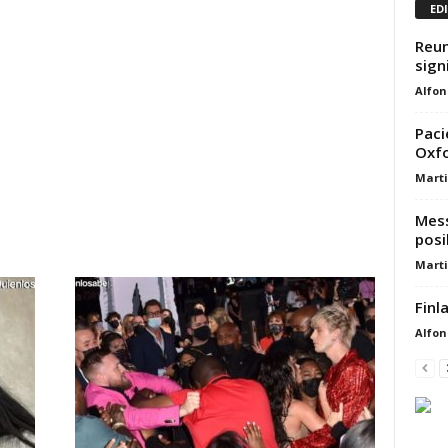
ED
Reun
sign
Alfon
Paci
Oxfo
Marti
Mess
posi
Marti
Finl
Alfon