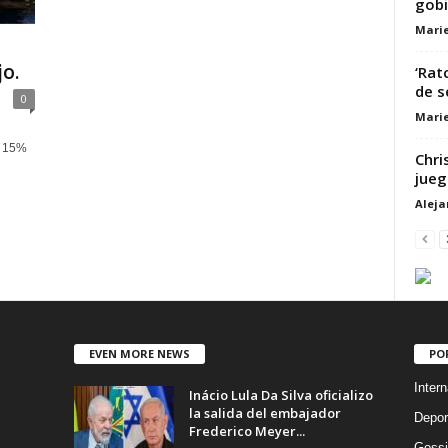
gobi
Marie
o.
‘Rat
de 
0
Marie
l 15%
Chri
jueg
Alej
EVEN MORE NEWS
PO
Intern
Inácio Lula Da Silva oficializo
la salida del embajador
Depor
Frederico Meyer...
Gossi