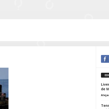
ED
Live
de M
Alej
Tens