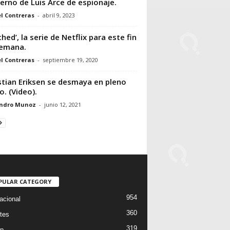
erno de Luis Arce de espionaje.
l Contreras
-
abril 9, 2023
ched’, la serie de Netflix para este fin
semana.
l Contreras
-
septiembre 19, 2020
stian Eriksen se desmaya en pleno
o. (Video).
andro Munoz
-
junio 12, 2021
PULAR CATEGORY
954
acional
360
tes
319
p