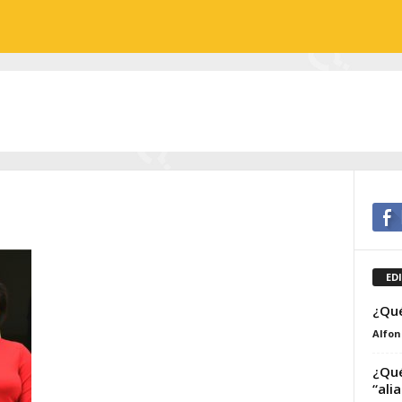
ED
¿Qué
Alfon
¿Qué
“ali