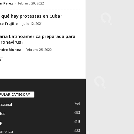
n Perez
-
febrero 20, 2022
 qué hay protestas en Cuba?
so Trujillo
-
julio 12, 2021
aría Latinoamérica preparada para
oronavirus?
andro Munoz
-
febrero 25, 2020
PULAR CATEGORY
954
acional
360
tes
319
p
300
oamerica