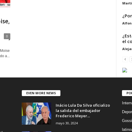
Marti
¿Por
ise,
Alfon
¿Est
0
el c
Alej
 Moise
o a...
EVEN MORE NEWS
PO
Intern
Inácio Lula Da Silva oficializo
la salida del embajador
Depor
Frederico Meyer...
Gossi
mayo 30, 2024
latin