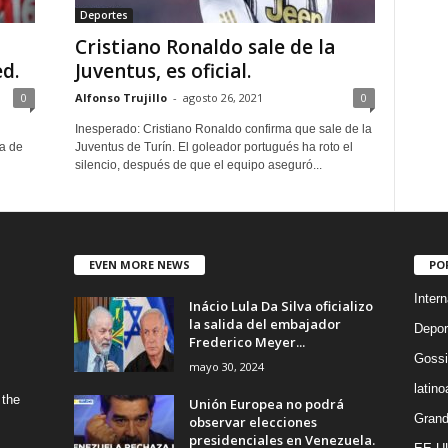
Deportes
Cristiano Ronaldo sale de la
d.
Juventus, es oficial.
0
Alfonso Trujillo
-
agosto 26, 2021
0
Inesperado: Cristiano Ronaldo confirma que sale de la
ía de
Juventus de Turín. El goleador portugués ha roto el
silencio, después de que el equipo aseguró...
EVEN MORE NEWS
PO
Intern
Inácio Lula Da Silva oficializo
la salida del embajador
Depor
Frederico Meyer...
Gossi
mayo 30, 2024
latin
 the
Unión Europea no podrá
Grand
observar elecciones
presidenciales en Venezuela.