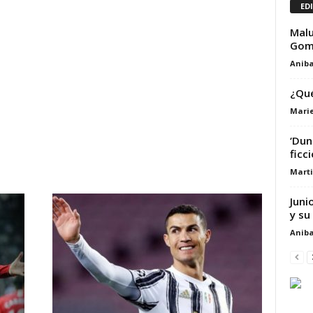
ED
Malu
Gom
Aniba
¿Qué
Marie
‘Dun
ficci
Marti
Juni
y su
Aniba