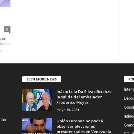
0
0
s en
 haber
..
EVEN MORE NEWS
PO
Intern
Inácio Lula Da Silva oficializo
la salida del embajador
Depor
Frederico Meyer...
Gossi
mayo 30, 2024
latin
 the
Unión Europea no podrá
Grand
observar elecciones
presidenciales en Venezuela.