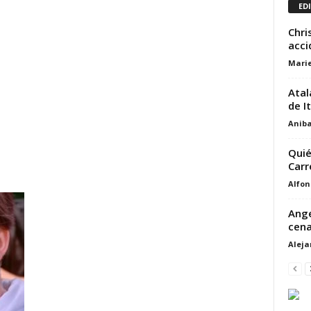
ED
Chri
acci
Marie
Atal
de It
Aniba
Quié
Carr
Alfon
Ange
cena
Alej