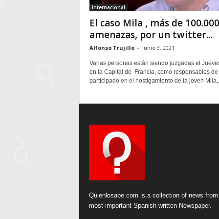
Internacional
El caso Mila , más de 100.00
amenazas, por un twitter...
Alfonso Trujillo
-
junio 3, 2021
Varias personas están siendo juzgadas el Jueve
en la Capital de Francia, como responsables de
participado en el hostigamiento de la joven Mila,.
Quienlosabe.com is a collection of news from
most important Spanish written Newspaper.