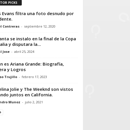
ITOR PICKS
s Evans filtra una foto desnudo por
dente.
l Contreras
-
septiembre 12, 2020
anta se instalo en la final de la Copa
alia y disputara la...
l Jose
-
abril 25, 2024
n es Ariana Grande: Biografía,
era y Logros
so Trujillo
-
febrero 17, 2023
lina Jolie y The Weeknd son vistos
ndo juntos en California.
andro Munoz
-
julio 2, 2021