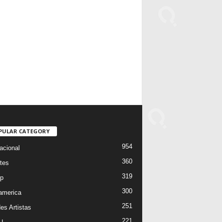
PULAR CATEGORY
954
acional
360
tes
319
p
300
oamerica
251
es Artistas
221