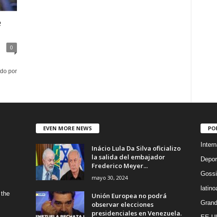
e
0
ido por
EVEN MORE NEWS
PO
Intern
Inácio Lula Da Silva oficializo
la salida del embajador
Depor
Frederico Meyer...
Gossi
mayo 30, 2024
latin
 the
Unión Europea no podrá
Grand
observar elecciones
presidenciales en Venezuela.