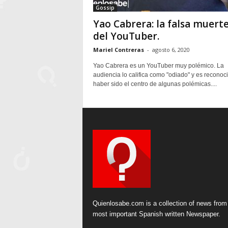
Gossip
Yao Cabrera: la falsa muert
del YouTuber.
Mariel Contreras
-
agosto 6, 2020
Yao Cabrera es un YouTuber muy polémico. La
audiencia lo califica como "odiado" y es reconoc
haber sido el centro de algunas polémicas....
Quienlosabe.com is a collection of news from
most important Spanish written Newspaper.