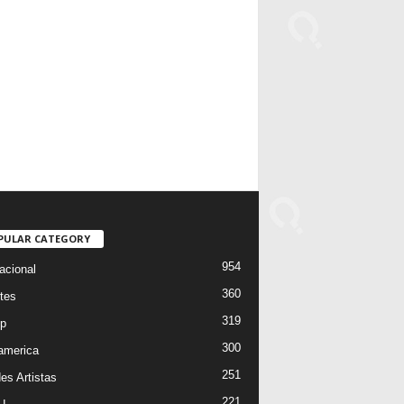
PULAR CATEGORY
954
acional
360
tes
319
p
300
oamerica
251
es Artistas
221