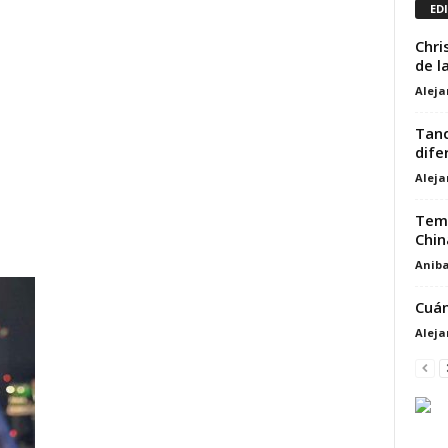
ED
Chri
de l
Alej
Tanq
dife
Alej
Temp
Chin
Aniba
Cuán
Alej