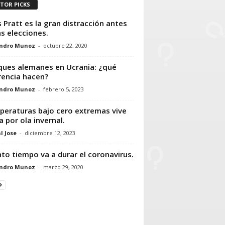
ITOR PICKS
s Pratt es la gran distracción antes
as elecciones.
andro Munoz
-
octubre 22, 2020
ues alemanes en Ucrania: ¿qué
rencia hacen?
andro Munoz
-
febrero 5, 2023
eraturas bajo cero extremas vive
a por ola invernal.
l Jose
-
diciembre 12, 2023
to tiempo va a durar el coronavirus.
andro Munoz
-
marzo 29, 2020