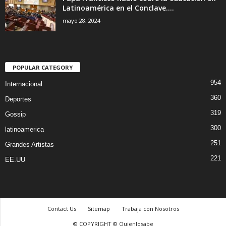
Latinoamérica en el Conclave....
mayo 28, 2024
POPULAR CATEGORY
954
Internacional
360
Deportes
319
Gossip
300
latinoamerica
251
Grandes Artistas
221
EE.UU
Contact Us
Sitemap
Trabaja con Nosotros
© COPYRIGHT © Quienlosabe