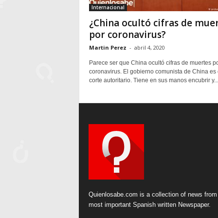
Internacional
¿China ocultó cifras de mue
por coronavirus?
Martin Perez
-
abril 4, 2020
Parece ser que China ocultó cifras de muertes p
coronavirus. El gobierno comunista de China es
corte autoritario. Tiene en sus manos encubrir y..
Quienlosabe.com is a collection of news from
most important Spanish written Newspaper.