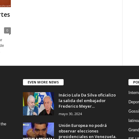
rtes
0
or
 de
.
EVEN MORE NEWS
PO
Intern
Inácio Lula Da Silva oficializo
la salida del embajador
Depor
Frederico Meyer...
Gossi
mayo 30, 2024
latin
 the
Unión Europea no podrá
Grand
observar elecciones
presidenciales en Venezuela.