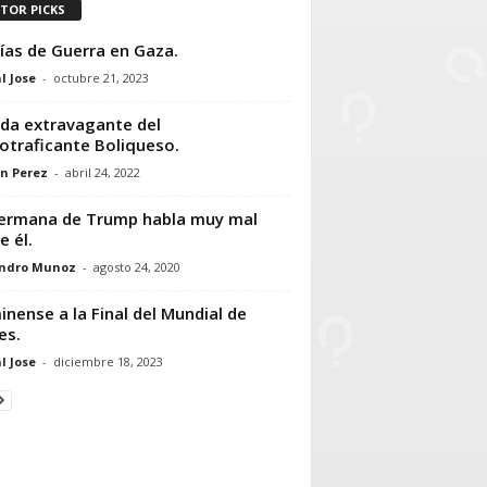
ITOR PICKS
ías de Guerra en Gaza.
l Jose
-
octubre 21, 2023
ida extravagante del
otraficante Boliqueso.
n Perez
-
abril 24, 2022
ermana de Trump habla muy mal
e él.
andro Munoz
-
agosto 24, 2020
inense a la Final del Mundial de
es.
l Jose
-
diciembre 18, 2023