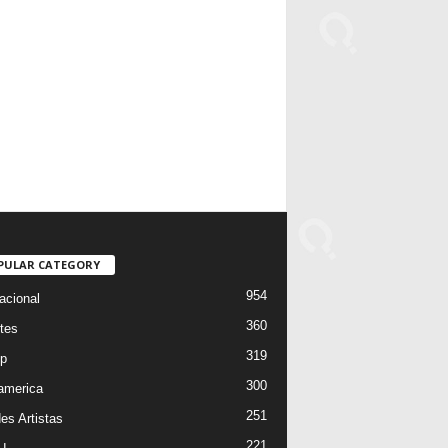
PULAR CATEGORY
954
acional
360
tes
319
p
300
oamerica
251
es Artistas
221