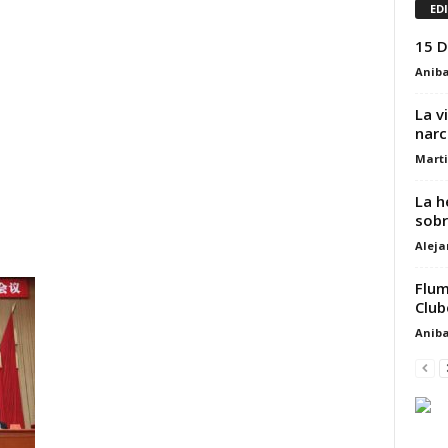
ED
15 D
Aniba
La v
narc
Marti
La h
sobr
Alej
Flum
Club
Aniba