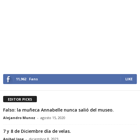
11,962
Fans
LIKE
EDITOR PICKS
Falso: la muñeca Annabelle nunca salió del museo.
Alejandro Munoz
-
agosto 15, 2020
7 y 8 de Diciembre día de velas.
Anibal Jose
-
diciembre 8, 2023