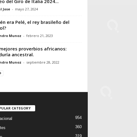
eo del Giro de Italia 2024...
l Jose
-
mayo 27, 2024
én era Pelé, el rey brasileño del
ol?
andro Munoz
-
febrero 21, 2023
mejores proverbios africanos:
duría ancestral.
andro Munoz
-
septiembre 28, 2022
PULAR CATEGORY
954
acional
360
tes
319
p