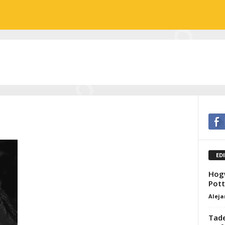
ED
Hogw
Pott
Alej
Tade