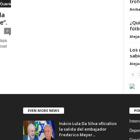
trof
Aniba
da
e”.
¿Qui
fútb
0
Alej
daya
cual
Los 
sabi
Alej
EVEN MORE NEWS
PO
Intern
Inácio Lula Da Silva oficializo
la salida del embajador
Depor
Frederico Meyer...
Gossi