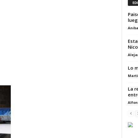
ED
Pais
lueg
Aniba
Esta
Nico
Alej
Lo m
Marti
La r
entr
Alfon