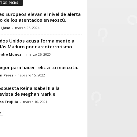
ITOR PICKS
es Europeos elevan el nivel de alerta
o de los atentados en Moscú.
l Jose
-
marzo 26, 2024
dos Unidos acusa formalmente a
lás Maduro por narcoterrorismo.
andro Munoz
-
marzo 26, 2020
ejor para hacer feliz a tu mascota.
n Perez
-
febrero 15, 2022
espuesta Reina Isabel II a la
evista de Meghan Markle.
so Trujillo
-
marzo 10, 2021