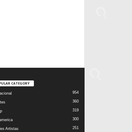
PULAR CATEGORY
954
acional
360
tes
319
p
300
oamerica
251
es Artistas