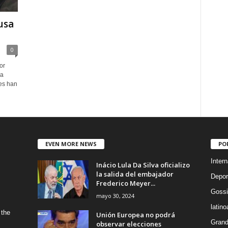
usa
0
or
la
tes han
EVEN MORE NEWS
PO
Intern
Inácio Lula Da Silva oficializo
la salida del embajador
Depor
Frederico Meyer...
Gossi
mayo 30, 2024
latin
 the
Unión Europea no podrá
Grand
observar elecciones