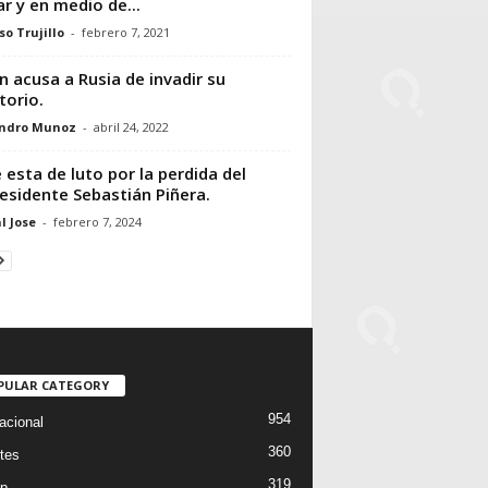
r y en medio de...
so Trujillo
-
febrero 7, 2021
n acusa a Rusia de invadir su
torio.
andro Munoz
-
abril 24, 2022
e esta de luto por la perdida del
esidente Sebastián Piñera.
l Jose
-
febrero 7, 2024
PULAR CATEGORY
954
acional
360
tes
319
p