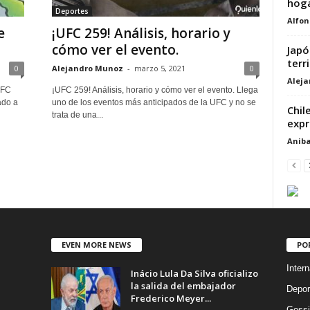
hoga
Deportes
Alfon
e
¡UFC 259! Análisis, horario y
cómo ver el evento.
Japó
terri
0
Alejandro Munoz
-
marzo 5, 2021
0
Alej
UFC
¡UFC 259! Análisis, horario y cómo ver el evento. Llega
ado a
uno de los eventos más anticipados de la UFC y no se
Chil
trata de una...
expr
Aniba
EVEN MORE NEWS
PO
Intern
Inácio Lula Da Silva oficializo
la salida del embajador
Depor
Frederico Meyer...
Gossi