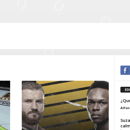
ED
¿Qué
Alfon
Suza
calm