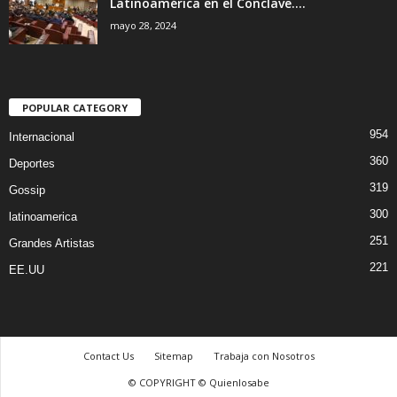
Latinoamérica en el Conclave....
mayo 28, 2024
POPULAR CATEGORY
954
Internacional
360
Deportes
319
Gossip
300
latinoamerica
251
Grandes Artistas
221
EE.UU
Contact Us
Sitemap
Trabaja con Nosotros
© COPYRIGHT © Quienlosabe