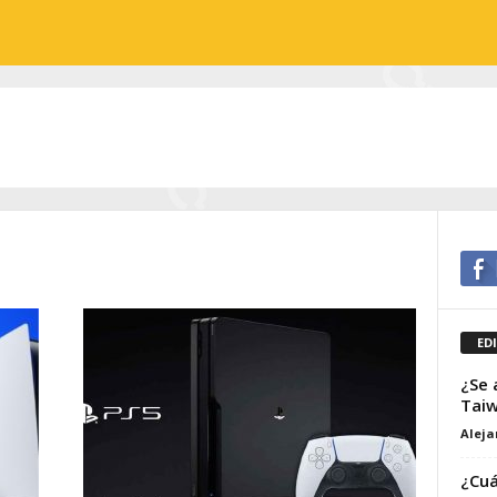
ED
¿Se 
Tai
Alej
¿Cuá