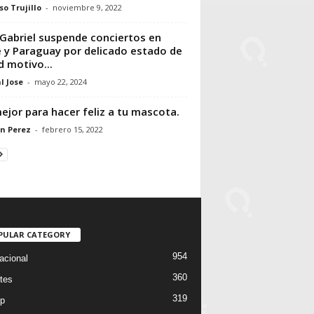
so Trujillo
-
noviembre 9, 2022
Gabriel suspende conciertos en
e y Paraguay por delicado estado de
d motivo...
l Jose
-
mayo 22, 2024
ejor para hacer feliz a tu mascota.
n Perez
-
febrero 15, 2022
PULAR CATEGORY
954
acional
360
tes
319
p