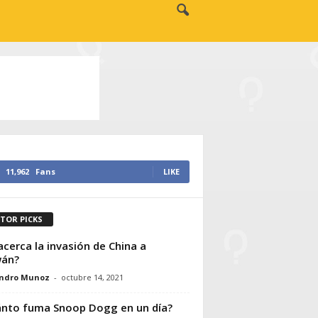
11,962
Fans
LIKE
ITOR PICKS
acerca la invasión de China a
wán?
andro Munoz
-
octubre 14, 2021
nto fuma Snoop Dogg en un día?