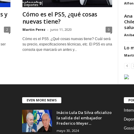
Alfon
Deportes
s y
Cómo es el PS5, ¿qué cosas
Ana 
nuevas tiene?
Chil
salu
2
Martin Perez
-
junio 11, 2020
0
Aniba
Cómo es el PS5. ¿Qué cosas nuevas tiene? Cuál será
 ser
su precio, especificaciones técnicas, etc. El PS5 es una
Lo m
consola que marcará un antes y...
Marti
EVEN MORE NEWS
PO
Intern
Inácio Lula Da Silva oficializo
la salida del embajador
Depor
Frederico Meyer...
Gossi
mayo 30, 2024