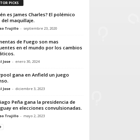
ITOR PICKS
én es James Charles? El polémico
 del maquillaje.
so Trujillo
-
septiembre 23, 2020
mentas de Fuego son mas
uentes en el mundo por los cambios
áticos.
l Jose
-
enero 30, 2024
rpool gana en Anfield un juego
nso.
l Jose
-
diciembre 3, 2023
iago Peña gana la presidencia de
guay en elecciones convulsionadas.
so Trujillo
-
mayo 2, 2023