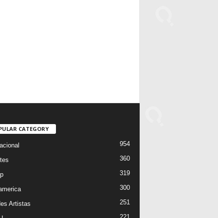
PULAR CATEGORY
954
acional
360
tes
319
p
300
oamerica
251
es Artistas
221