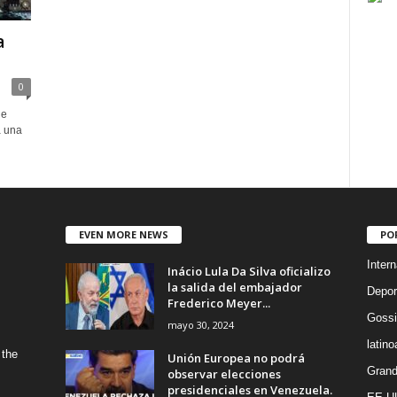
a
0
ue
a una
EVEN MORE NEWS
PO
Intern
Inácio Lula Da Silva oficializo
la salida del embajador
Depor
Frederico Meyer...
Gossi
mayo 30, 2024
latin
 the
Unión Europea no podrá
Grand
observar elecciones
presidenciales en Venezuela.