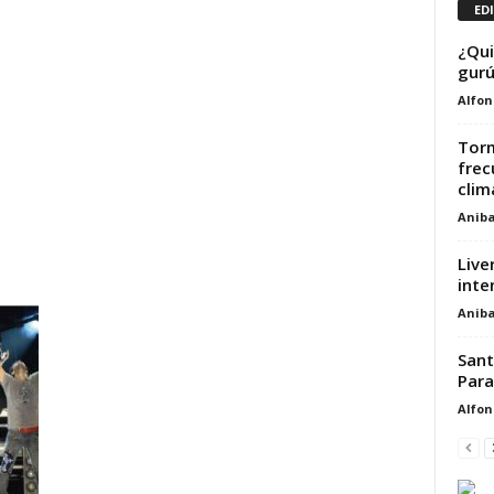
ED
¿Qui
gurú
Alfon
Tor
frec
clim
Aniba
Live
inte
Aniba
Sant
Para
Alfon