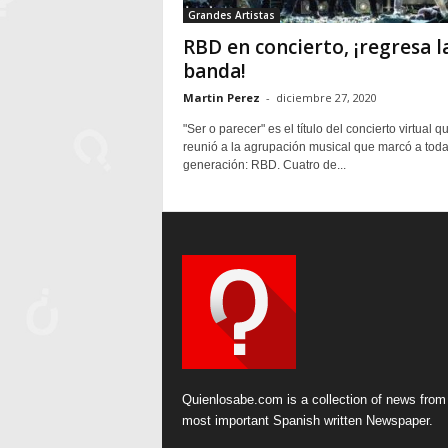
Grandes Artistas
RBD en concierto, ¡regresa l
banda!
Martin Perez
-
diciembre 27, 2020
"Ser o parecer" es el título del concierto virtual q
reunió a la agrupación musical que marcó a tod
generación: RBD. Cuatro de...
Quienlosabe.com is a collection of news from
most important Spanish written Newspaper.