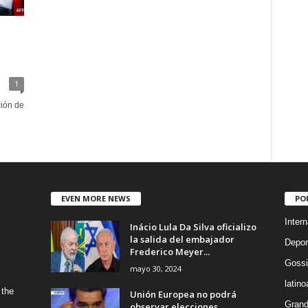
1
ción de
EVEN MORE NEWS
PO
Intern
Inácio Lula Da Silva oficializo
la salida del embajador
Depor
Frederico Meyer...
Gossi
mayo 30, 2024
latin
 the
Unión Europea no podrá
Grand
observar elecciones