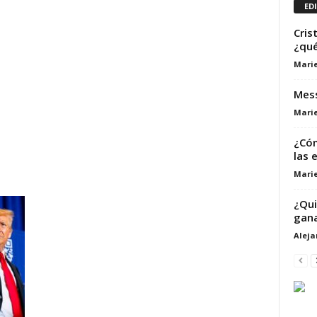
ED
Cris
¿qué
Marie
Mess
Marie
¿Cóm
las 
Marie
¿Qui
gana
Alej