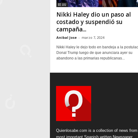
EE.UU
Nikki Haley dio un paso al
costado y suspendió su
campaña...
Anibal Jose
-
marzo 7, 2024
Nikki Haley le dejo todo en bandeja a la postula
Donal Trump luego de que anunciara ayer su
abandono a las primarias republicanas...
Quienlosabe.com is a collection of news from
most important Spanish written Newspaper.