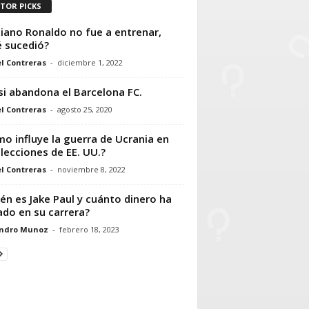
ITOR PICKS
tiano Ronaldo no fue a entrenar,
 sucedió?
l Contreras
-
diciembre 1, 2022
i abandona el Barcelona FC.
l Contreras
-
agosto 25, 2020
o influye la guerra de Ucrania en
elecciones de EE. UU.?
l Contreras
-
noviembre 8, 2022
én es Jake Paul y cuánto dinero ha
do en su carrera?
andro Munoz
-
febrero 18, 2023