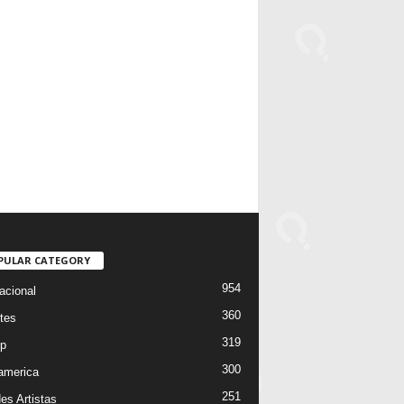
PULAR CATEGORY
954
acional
360
tes
319
p
300
oamerica
251
es Artistas