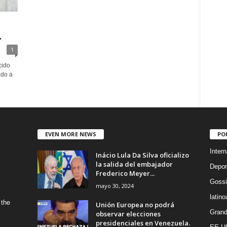
.
1
cido
ado a
EVEN MORE NEWS
PO
Intern
Inácio Lula Da Silva oficializo
la salida del embajador
Depor
Frederico Meyer...
Gossi
mayo 30, 2024
latin
 the
Unión Europea no podrá
Grand
observar elecciones
presidenciales en Venezuela.