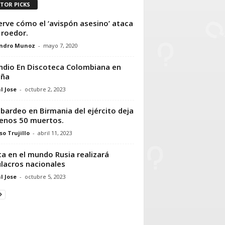
ITOR PICKS
rve cómo el ‘avispón asesino’ ataca
 roedor.
andro Munoz
-
mayo 7, 2020
ndio En Discoteca Colombiana en
aña
l Jose
-
octubre 2, 2023
ardeo en Birmania del ejército deja
enos 50 muertos.
so Trujillo
-
abril 11, 2023
ta en el mundo Rusia realizará
lacros nacionales
l Jose
-
octubre 5, 2023