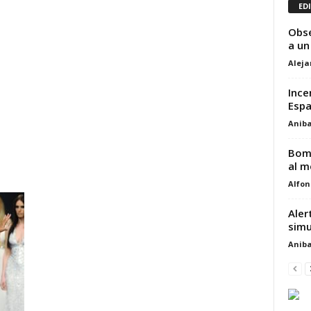
ED
Obse
a un
Alej
Ince
Esp
Aniba
Bomb
al m
Alfon
Aler
simu
Aniba