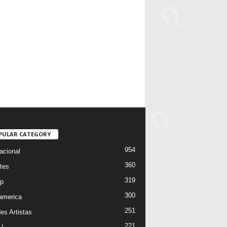
PULAR CATEGORY
954
acional
360
tes
319
p
300
oamerica
251
es Artistas
221