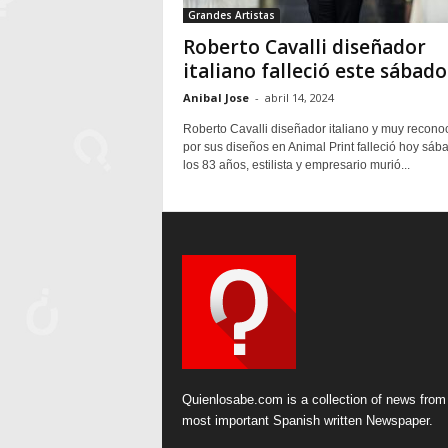
Grandes Artistas
Roberto Cavalli diseñador
italiano falleció este sábado
Anibal Jose
-
abril 14, 2024
Roberto Cavalli diseñador italiano y muy recono
por sus diseños en Animal Print falleció hoy sáb
los 83 años, estilista y empresario murió...
Quienlosabe.com is a collection of news from
most important Spanish written Newspaper.