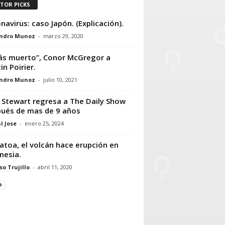
ITOR PICKS
navirus: caso Japón. (Explicación).
andro Munoz
-
marzo 29, 2020
ás muerto”, Conor McGregor a
in Poirier.
andro Munoz
-
julio 10, 2021
 Stewart regresa a The Daily Show
ués de mas de 9 años
l Jose
-
enero 25, 2024
atoa, el volcán hace erupción en
nesia.
so Trujillo
-
abril 11, 2020