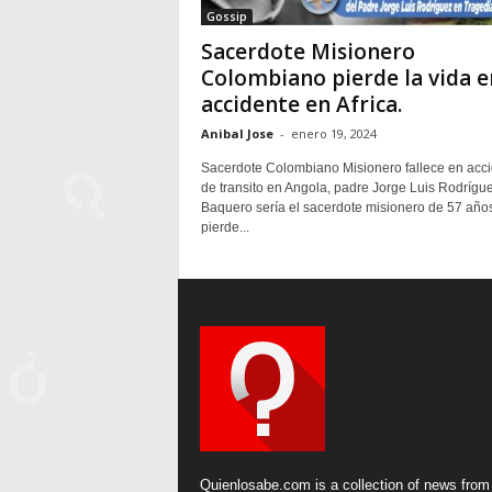
Gossip
Sacerdote Misionero
Colombiano pierde la vida e
accidente en Africa.
Anibal Jose
-
enero 19, 2024
Sacerdote Colombiano Misionero fallece en acc
de transito en Angola, padre Jorge Luis Rodrígu
Baquero sería el sacerdote misionero de 57 año
pierde...
Quienlosabe.com is a collection of news from