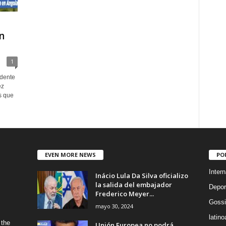
n
1
idente
ez
s que
EVEN MORE NEWS
PO
Intern
Inácio Lula Da Silva oficializo
la salida del embajador
Depor
Frederico Meyer...
Gossi
mayo 30, 2024
latin
 the
Unión Europea no podrá