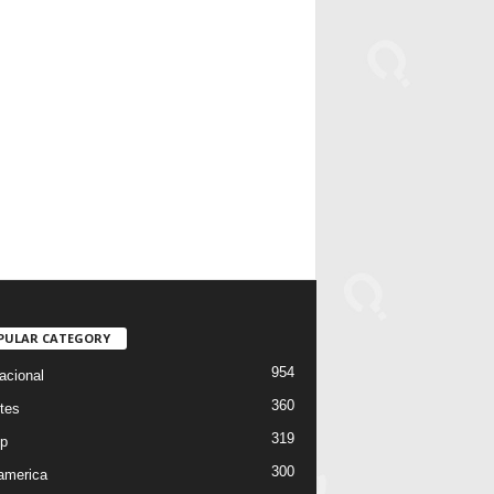
PULAR CATEGORY
954
acional
360
tes
319
p
300
oamerica