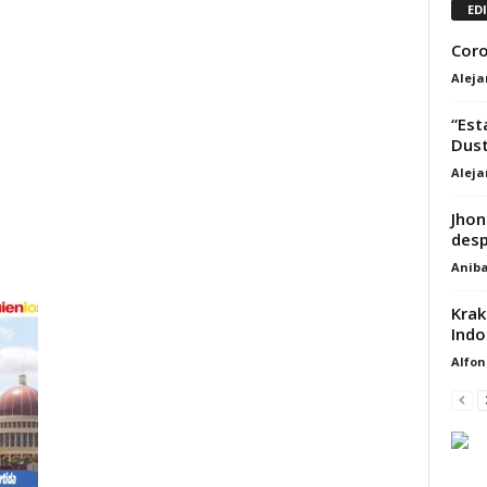
ED
Coro
Alej
“Est
Dust
Alej
Jhon
desp
Aniba
Krak
Indo
Alfon