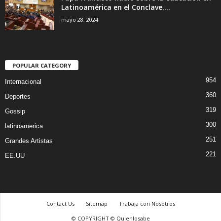
Latinoamérica en el Conclave....
mayo 28, 2024
POPULAR CATEGORY
954
Internacional
360
Deportes
319
Gossip
300
latinoamerica
251
Grandes Artistas
221
EE.UU
Contact Us
Sitemap
Trabaja con Nosotros
© COPYRIGHT © Quienlosabe