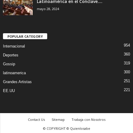
Latinoamérica en el Conclave....
mayo 28, 2024
POPULAR CATEGORY
954
Internacional
360
Deportes
319
Gossip
300
latinoamerica
251
Grandes Artistas
221
EE.UU
Contact Us
Sitemap
Trabaja con Nosotros
© COPYRIGHT © Quienlosabe