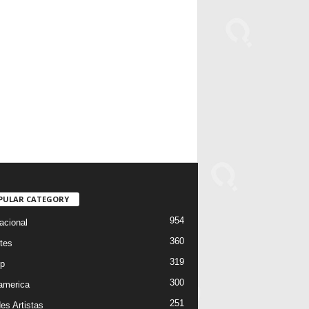
PULAR CATEGORY
954
acional
360
tes
319
p
300
oamerica
251
es Artistas