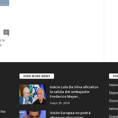
0
e la
no
EVEN MORE NEWS
PO
Intern
Inácio Lula Da Silva oficializo
la salida del embajador
Depor
Frederico Meyer...
Gossi
mayo 30, 2024
latin
 the
Unión Europea no podrá
Grand
observar elecciones