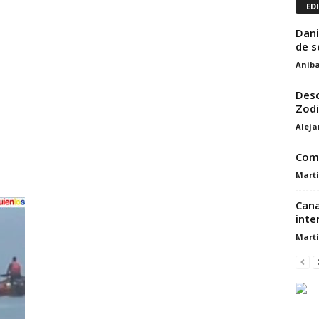
ED
Dani
de s
Aniba
Desc
Zodi
Alej
Comi
Marti
Cana
inte
Marti