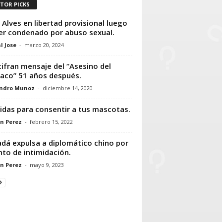
ITOR PICKS
 Alves en libertad provisional luego
er condenado por abuso sexual.
l Jose
-
marzo 20, 2024
ifran mensaje del “Asesino del
aco” 51 años después.
andro Munoz
-
diciembre 14, 2020
das para consentir a tus mascotas.
n Perez
-
febrero 15, 2022
dá expulsa a diplomático chino por
nto de intimidación.
n Perez
-
mayo 9, 2023