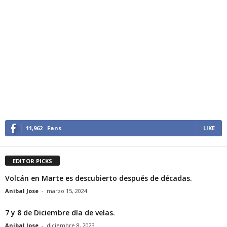
11,962
Fans
LIKE
EDITOR PICKS
Volcán en Marte es descubierto después de décadas.
Anibal Jose
-
marzo 15, 2024
7 y 8 de Diciembre día de velas.
Anibal Jose
-
diciembre 8, 2023