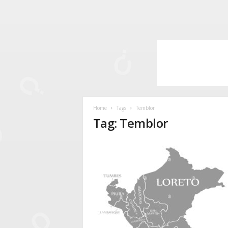
Home
Tags
Temblor
Tag: Temblor