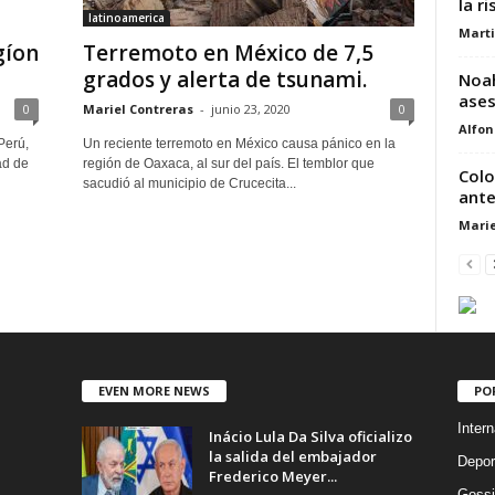
la ri
latinoamerica
Marti
gíon
Terremoto en México de 7,5
grados y alerta de tsunami.
Noah
ases
0
Mariel Contreras
-
junio 23, 2020
0
Alfon
Perú,
Un reciente terremoto en México causa pánico en la
ad de
región de Oaxaca, al sur del país. El temblor que
Colo
sacudió al municipio de Crucecita...
ante 
Marie
EVEN MORE NEWS
PO
Intern
Inácio Lula Da Silva oficializo
la salida del embajador
Depor
Frederico Meyer...
Gossi