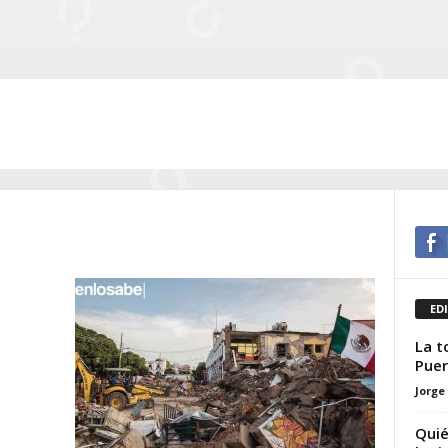
ED
La t
Puer
Jorge
Quié