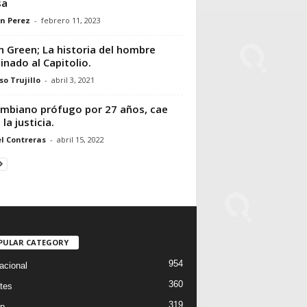
sa
n Perez
-
febrero 11, 2023
 Green; La historia del hombre
inado al Capitolio.
so Trujillo
-
abril 3, 2021
mbiano prófugo por 27 años, cae
la justicia.
l Contreras
-
abril 15, 2022
PULAR CATEGORY
954
acional
360
tes
319
p