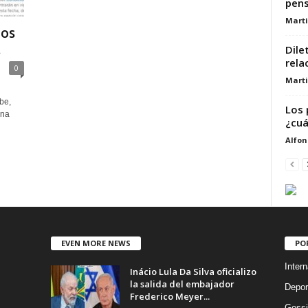
pens
Marti
nos
.
Dile
rela
0
Marti
be,
Los 
una
¿cuál
Alfon
EVEN MORE NEWS
PO
Intern
Inácio Lula Da Silva oficializo
la salida del embajador
Depor
Frederico Meyer...
Gossi