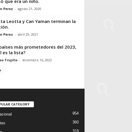
ó que era un niño.
n Perez
-
agosto 21, 2020
tta Leotta y Can Yaman terminan la
ción.
n Perez
-
abril 29, 2021
países más prometedores del 2023,
 es la lista?
so Trujillo
-
diciembre 16, 2022
PULAR CATEGORY
954
acional
360
tes
319
p