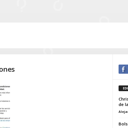
iones
ED
Chri
de l
Alej
Bols