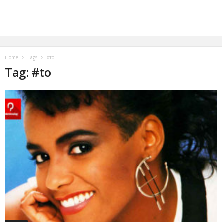
Home
Tags
#to
Tag: #to