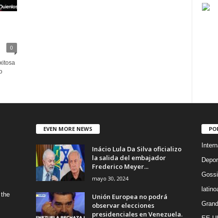
0
xitosa
o
EVEN MORE NEWS
PO
Intern
Inácio Lula Da Silva oficializo
la salida del embajador
Depor
Frederico Meyer...
Gossi
mayo 30, 2024
latin
 the
Unión Europea no podrá
Grand
observar elecciones
presidenciales en Venezuela.