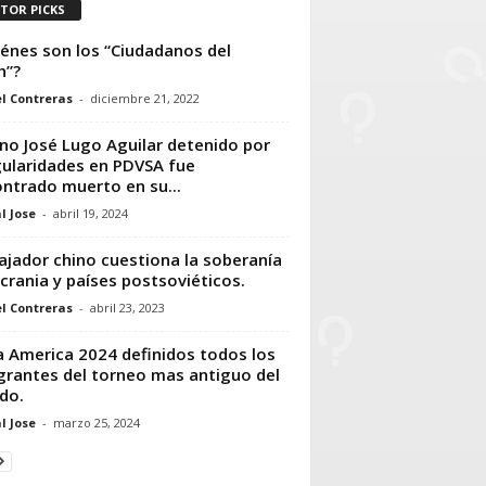
ITOR PICKS
énes son los “Ciudadanos del
h”?
l Contreras
-
diciembre 21, 2022
no José Lugo Aguilar detenido por
gularidades en PDVSA fue
ntrado muerto en su...
l Jose
-
abril 19, 2024
jador chino cuestiona la soberanía
crania y países postsoviéticos.
l Contreras
-
abril 23, 2023
 America 2024 definidos todos los
grantes del torneo mas antiguo del
do.
l Jose
-
marzo 25, 2024