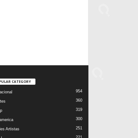
PULAR CATEGORY
954
acional
360
tes
319
p
300
oamerica
251
es Artistas
221