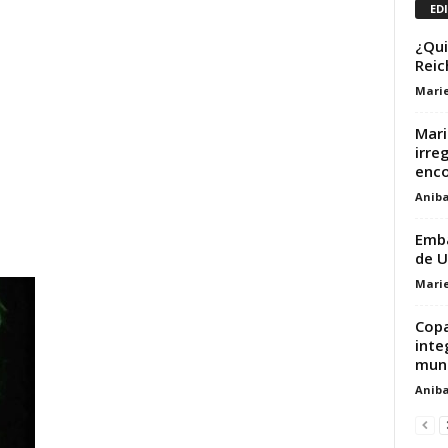
ED
¿Qui
Reic
Marie
Mari
irre
enco
Aniba
Emba
de U
Marie
Copa
inte
mun
Aniba