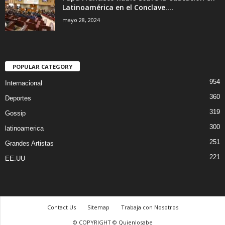
Latinoamérica en el Conclave....
mayo 28, 2024
POPULAR CATEGORY
954
Internacional
360
Deportes
319
Gossip
300
latinoamerica
251
Grandes Artistas
221
EE.UU
Contact Us
Sitemap
Trabaja con Nosotros
© COPYRIGHT © Quienlosabe