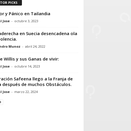
ITOR PICKS
or y Pánico en Tailandia
l Jose
-
octubre 3, 2023
aderecha en Suecia desencadena ola
iolencia.
andro Munoz
-
abril 24, 2022
e Willis y sus Ganas de vivir:
l Jose
-
octubre 14, 2023
ación Safeena llego a la Franja de
 después de muchos Obstáculos.
l Jose
-
marzo 22, 2024