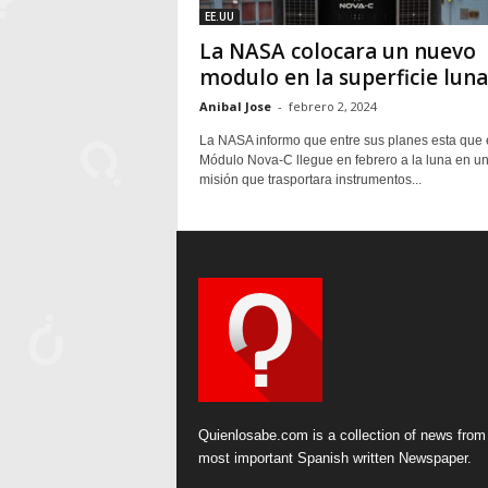
EE.UU
La NASA colocara un nuevo
modulo en la superficie luna
Anibal Jose
-
febrero 2, 2024
La NASA informo que entre sus planes esta que 
Módulo Nova-C llegue en febrero a la luna en u
misión que trasportara instrumentos...
Quienlosabe.com is a collection of news from
most important Spanish written Newspaper.