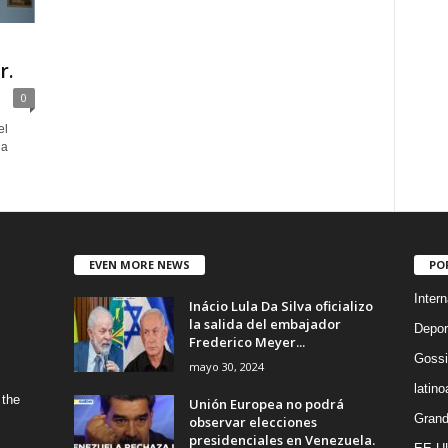
r.
0
el
na
EVEN MORE NEWS
PO
Intern
Inácio Lula Da Silva oficializo
la salida del embajador
Depor
Frederico Meyer...
Gossi
mayo 30, 2024
latin
 the
Unión Europea no podrá
Grand
observar elecciones
presidenciales en Venezuela.