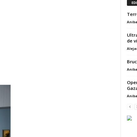
ED
Terr
Aniba
Ultr
de v
Alej
Bruc
Aniba
Oper
Gaza
Aniba