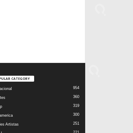
PULAR CATEGORY
954
acional
360
tes
319
p
300
oamerica
251
es Artistas
221