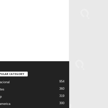
PULAR CATEGORY
954
acional
360
tes
319
p
300
oamerica