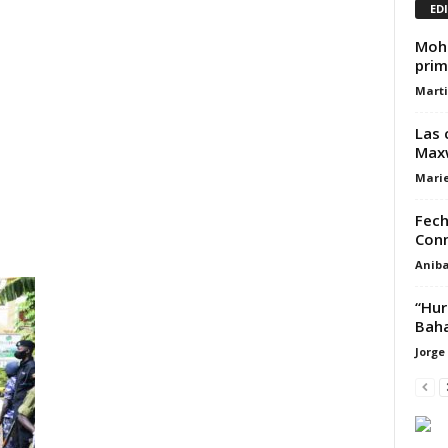
ED
Moha
prim
Marti
Las 
Maxw
Marie
Fech
Conm
Aniba
“Hur
Bah
Jorge