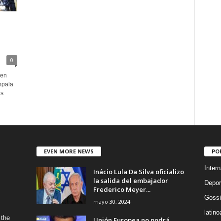
0
 en
mpala
as
EVEN MORE NEWS
PO
Intern
Inácio Lula Da Silva oficializo
la salida del embajador
Depor
Frederico Meyer...
Gossi
mayo 30, 2024
latin
 the
Unión Europea no podrá