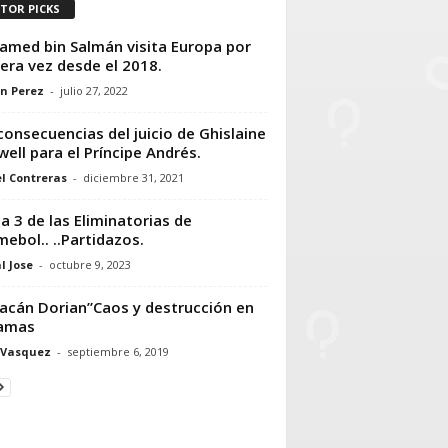
ITOR PICKS
med bin Salmán visita Europa por
era vez desde el 2018.
n Perez
-
julio 27, 2022
consecuencias del juicio de Ghislaine
ell para el Príncipe Andrés.
l Contreras
-
diciembre 31, 2021
a 3 de las Eliminatorias de
ebol.. ..Partidazos.
l Jose
-
octubre 9, 2023
acán Dorian”Caos y destrucción en
amas
 Vasquez
-
septiembre 6, 2019