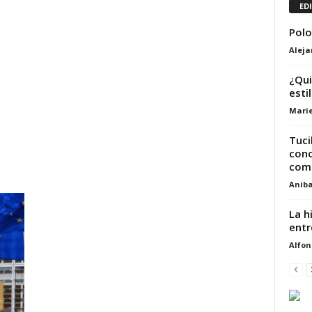
ED
Polo
Alej
¿Qui
esti
Marie
Tuci
cono
comb
Aniba
La h
entr
Alfon