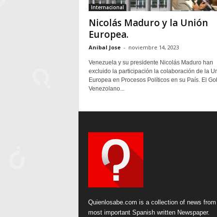
Internacional
Nicolás Maduro y la Unión
Europea.
Anibal Jose
-
noviembre 14, 2023
Venezuela y su presidente Nicolás Maduro han
excluido la participación la colaboración de la U
Europea en Procesos Políticos en su País. El Go
Venezolano...
Quienlosabe.com is a collection of news from
most important Spanish written Newspaper.