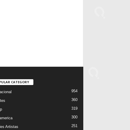
PULAR CATEGORY
954
acional
360
tes
319
p
300
oamerica
251
es Artistas