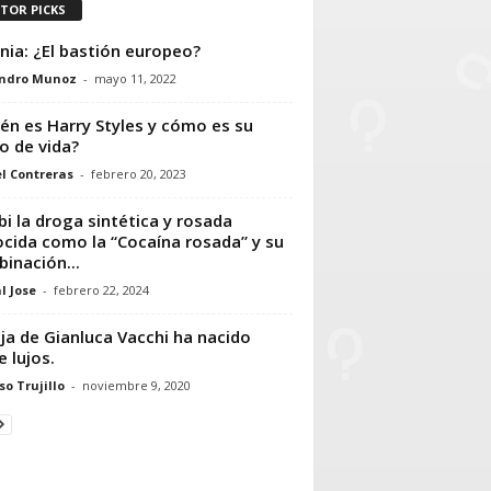
ITOR PICKS
nia: ¿El bastión europeo?
andro Munoz
-
mayo 11, 2022
én es Harry Styles y cómo es su
lo de vida?
l Contreras
-
febrero 20, 2023
bi la droga sintética y rosada
cida como la “Cocaína rosada” y su
inación...
l Jose
-
febrero 22, 2024
ija de Gianluca Vacchi ha nacido
e lujos.
so Trujillo
-
noviembre 9, 2020