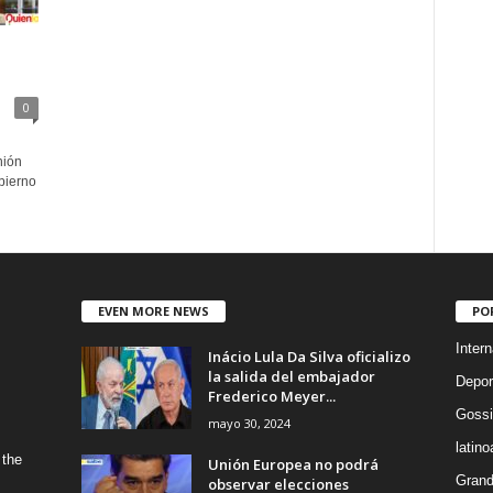
0
nión
bierno
EVEN MORE NEWS
PO
Intern
Inácio Lula Da Silva oficializo
la salida del embajador
Depor
Frederico Meyer...
Gossi
mayo 30, 2024
latin
 the
Unión Europea no podrá
Grand
observar elecciones