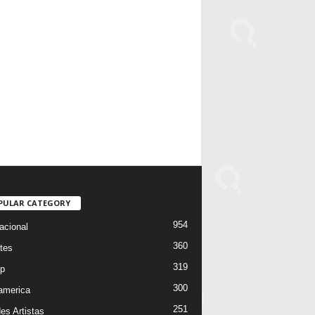
PULAR CATEGORY
954
acional
360
tes
319
p
300
oamerica
251
es Artistas