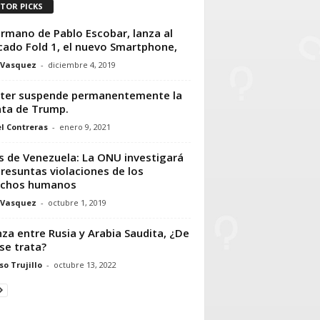
ITOR PICKS
ermano de Pablo Escobar, lanza al
ado Fold 1, el nuevo Smartphone,
 Vasquez
-
diciembre 4, 2019
ter suspende permanentemente la
ta de Trump.
l Contreras
-
enero 9, 2021
is de Venezuela: La ONU investigará
presuntas violaciones de los
echos humanos
 Vasquez
-
octubre 1, 2019
nza entre Rusia y Arabia Saudita, ¿De
se trata?
so Trujillo
-
octubre 13, 2022