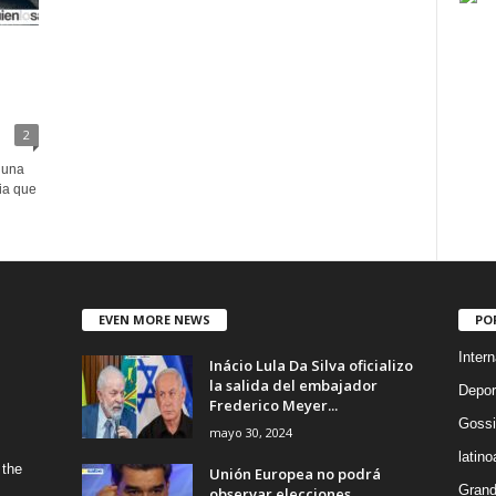
2
 una
ia que
EVEN MORE NEWS
PO
Intern
Inácio Lula Da Silva oficializo
la salida del embajador
Depor
Frederico Meyer...
Gossi
mayo 30, 2024
latin
 the
Unión Europea no podrá
Grand
observar elecciones