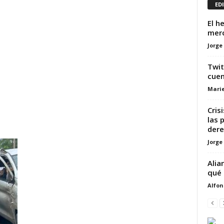
ED
El h
merc
Jorge
Twit
cuen
Marie
Cris
las 
der
Jorge
Alia
qué 
Alfon