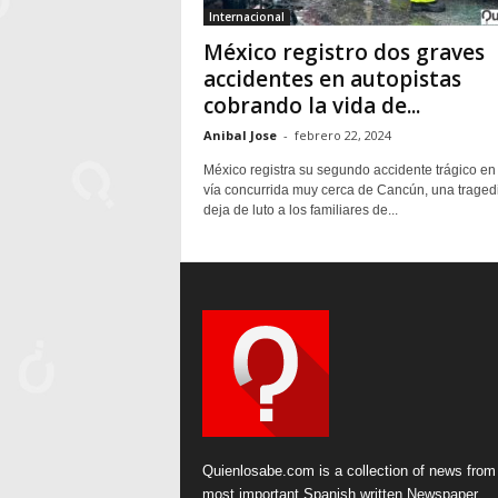
Internacional
México registro dos graves
accidentes en autopistas
cobrando la vida de...
Anibal Jose
-
febrero 22, 2024
México registra su segundo accidente trágico en
vía concurrida muy cerca de Cancún, una traged
deja de luto a los familiares de...
Quienlosabe.com is a collection of news from
most important Spanish written Newspaper.