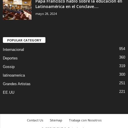
Papa Francisco hablo sobre la educación en
Latinoamérica en el Conclave....
mayo 28, 2024
POPULAR CATEGORY
954
Internacional
360
Deportes
319
Gossip
300
latinoamerica
251
Grandes Artistas
221
EE.UU
Contact Us
Sitemap
Trabaja con Nosotros