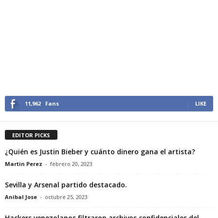
11,962
Fans
LIKE
EDITOR PICKS
¿Quién es Justin Bieber y cuánto dinero gana el artista?
Martin Perez
-
febrero 20, 2023
Sevilla y Arsenal partido destacado.
Anibal Jose
-
octubre 25, 2023
Hackers venezolanos filtraron archivos confidenciales del