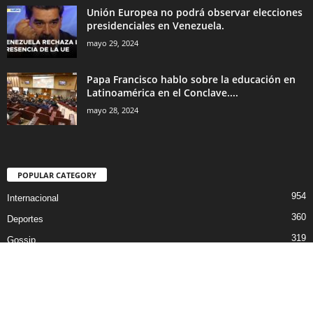
Unión Europea no podrá observar elecciones
presidenciales en Venezuela.
mayo 29, 2024
Papa Francisco hablo sobre la educación en
Latinoamérica en el Conclave....
mayo 28, 2024
POPULAR CATEGORY
954
Internacional
360
Deportes
319
Gossip
300
Audio by
websitevoice.com
latinoamerica
251
Grandes Artistas
221
EE.UU