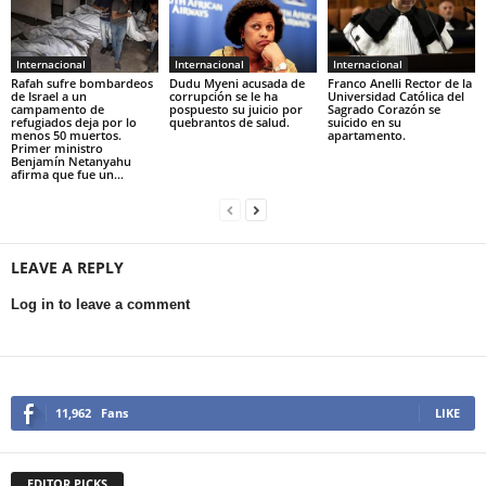
Internacional
Internacional
Internacional
Rafah sufre bombardeos
Dudu Myeni acusada de
Franco Anelli Rector de la
de Israel a un
corrupción se le ha
Universidad Católica del
campamento de
pospuesto su juicio por
Sagrado Corazón se
refugiados deja por lo
quebrantos de salud.
suicido en su
menos 50 muertos.
apartamento.
Primer ministro
Benjamín Netanyahu
afirma que fue un...
LEAVE A REPLY
Log in to leave a comment
11,962
Fans
LIKE
EDITOR PICKS