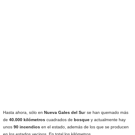
Hasta ahora, sólo en
Nueva
Gales
del Su
r se han quemado más
de
40.000 kilómetros
cuadrados de
bosque
y actualmente hay
unos
90 incendios
en el estado, además de los que se producen
en los estados vecinos. En total los kilómetros