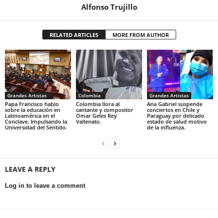
Alfonso Trujillo
RELATED ARTICLES
MORE FROM AUTHOR
Grandes Artistas
Colombia
Grandes Artistas
Papa Francisco hablo
Colombia llora al
Ana Gabriel suspende
sobre la educación en
cantante y compositor
conciertos en Chile y
Latinoamérica en el
Omar Geles Rey
Paraguay por delicado
Conclave. Impulsando la
Vallenato.
estado de salud motivo
Universidad del Sentido.
de la influenza.
LEAVE A REPLY
Log in to leave a comment