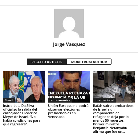
Jorge Vasquez
RELATED ARTICLES
MORE FROM AUTHOR
Brasil
latinoamerica
Internacional
Inácio Lula Da Silva
Unión Europea no podrá
Rafah sufre bombardeos
oficializo la salida del
observar elecciones
de Israel a un
embajador Frederico
presidenciales en
campamento de
Meyer de Israel. “No
Venezuela.
refugiados deja por lo
había condiciones para
menos 50 muertos.
que regresara”.
Primer ministro
Benjamín Netanyahu
afirma que fue un...