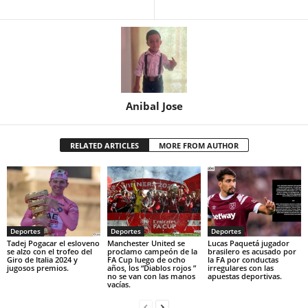
Anibal Jose
RELATED ARTICLES
MORE FROM AUTHOR
Deportes
Deportes
Deportes
Tadej Pogacar el esloveno
Manchester United se
Lucas Paquetá jugador
se alzo con el trofeo del
proclamo campeón de la
brasilero es acusado por
Giro de Italia 2024 y
FA Cup luego de ocho
la FA por conductas
jugosos premios.
años, los “Diablos rojos ”
irregulares con las
no se van con las manos
apuestas deportivas.
vacías.