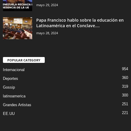
POPULAR CATEGORY
954
Internacional
360
Deportes
319
Gossip
300
latinoamerica
251
Grandes Artistas
221
EE.UU
Contact Us
Sitemap
Trabaja con Nosotros
© COPYRIGHT © Quienlosabe