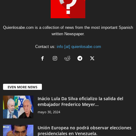
Contact us:
info [at] quienlosabe.com
EVEN MORE NEWS
Inácio Lula Da Silva oficializo la salida del
embajador Frederico Meyer...
mayo 30, 2024
Unión Europea no podrá observar elecciones
presidenciales en Venezuela.
mayo 29, 2024
Papa Francisco hablo sobre la educación en
Latinoamérica en el Conclave....
mayo 28, 2024