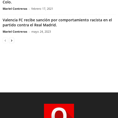
Colo.
Mariel Contreras
-
febrero 17, 2021
Valencia FC recibe sanción por comportamiento racista en el
partido contra el Real Madrid.
Mariel Contreras
-
mayo 24, 2023
Quienlosabe.com is a collection of news from the most important Spanish
written Newspaper.