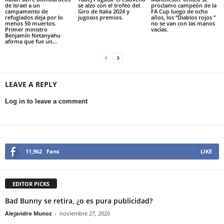
de Israel a un
se alzo con el trofeo del
proclamo campeón de la
campamento de
Giro de Italia 2024 y
FA Cup luego de ocho
refugiados deja por lo
jugosos premios.
años, los “Diablos rojos ”
menos 50 muertos.
no se van con las manos
Primer ministro
vacías.
Benjamín Netanyahu
afirma que fue un...
LEAVE A REPLY
Log in to leave a comment
11,962
Fans
LIKE
EDITOR PICKS
Bad Bunny se retira, ¿o es pura publicidad?
Alejandro Munoz
-
noviembre 27, 2020