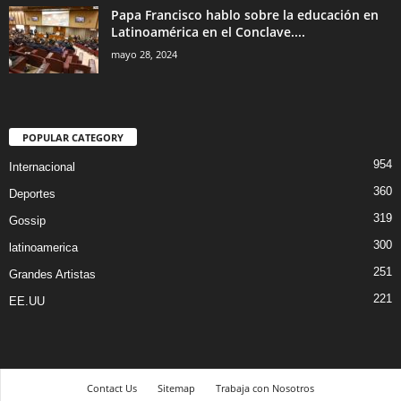
Papa Francisco hablo sobre la educación en
Latinoamérica en el Conclave....
mayo 28, 2024
POPULAR CATEGORY
954
Internacional
360
Deportes
319
Gossip
300
latinoamerica
251
Grandes Artistas
221
EE.UU
Contact Us
Sitemap
Trabaja con Nosotros