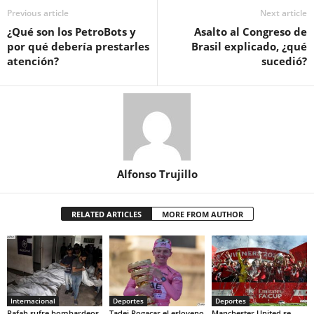
Previous article
Next article
¿Qué son los PetroBots y
Asalto al Congreso de
por qué debería prestarles
Brasil explicado, ¿qué
atención?
sucedió?
Alfonso Trujillo
RELATED ARTICLES
MORE FROM AUTHOR
Internacional
Deportes
Deportes
Rafah sufre bombardeos
Tadej Pogacar el esloveno
Manchester United se