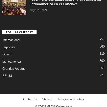
Latinoamérica en el Conclave....
mayo 28, 2024
POPULAR CATEGORY
954
Internacional
360
Deportes
319
Gossip
300
latinoamerica
251
Grandes Artistas
221
EE.UU
Contact Us
Sitemap
Trabaja con Nosotros
© COPYRIGHT © Quienlosabe