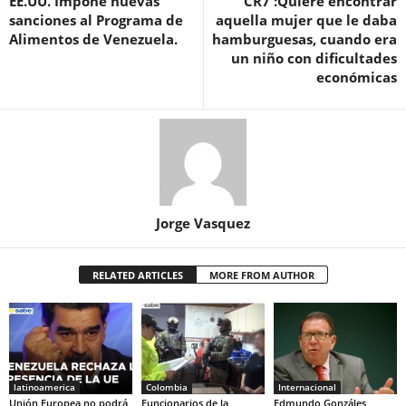
EE.UU. Impone nuevas
CR7 :Quiere encontrar
sanciones al Programa de
aquella mujer que le daba
Alimentos de Venezuela.
hamburguesas, cuando era
un niño con dificultades
económicas
Jorge Vasquez
RELATED ARTICLES
MORE FROM AUTHOR
latinoamerica
Colombia
Internacional
Unión Europea no podrá
Funcionarios de la
Edmundo Gonzáles