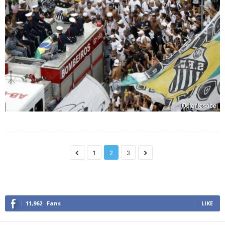
1
2
3
11,962
Fans
LIKE