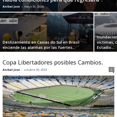
Anibal Jose
-
mayo 30, 2024
Inundacion
Deslizamiento en Caxias do Sul en Brasil
victimas, 
enciende las alarmas por las fuertes...
Estadio...
Copa Libertadores posibles Cambios.
Anibal Jose
-
octubre 20, 2023
0