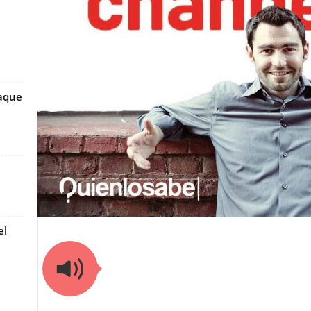
taque
el