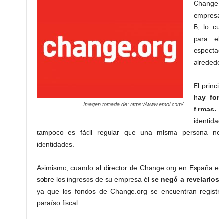
Change
empresa
B, lo c
para e
especta
alrededo
El prin
hay for
Imagen tomada de: https://www.emol.com/
firmas.
identi
tampoco es fácil regular que una misma persona no 
identidades.
Asimismo, cuando al director de Change.org en España en
sobre los ingresos de su empresa él
se negó a revelarlos
ya que los fondos de Change.org se encuentran regis
paraíso fiscal.