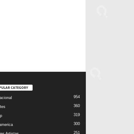
PULAR CATEGORY
954
acional
360
tes
319
p
300
oamerica
251
es Artistas