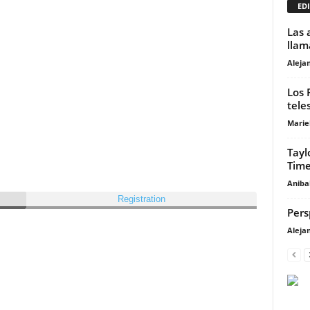
EDI
Las 
llam
Aleja
Los 
tele
Marie
Tayl
Time
Anibal
Registration
Pers
Aleja