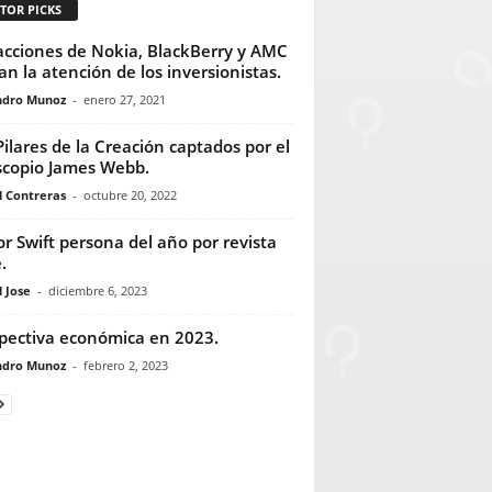
TOR PICKS
acciones de Nokia, BlackBerry y AMC
an la atención de los inversionistas.
ndro Munoz
-
enero 27, 2021
Pilares de la Creación captados por el
scopio James Webb.
l Contreras
-
octubre 20, 2022
or Swift persona del año por revista
.
 Jose
-
diciembre 6, 2023
pectiva económica en 2023.
ndro Munoz
-
febrero 2, 2023