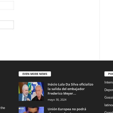
EVEN MORE NEWS
PO
Intern
Inácio Lula Da Silva oficializo
la salida del embajador
Depor
Frederico Meyer...
Gossi
mayo 30, 2024
latin
 the
Unión Europea no podrá
Grand