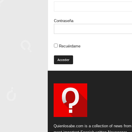
Contraseña
Recuérdame
Quienlosabe.com is a collection of news from